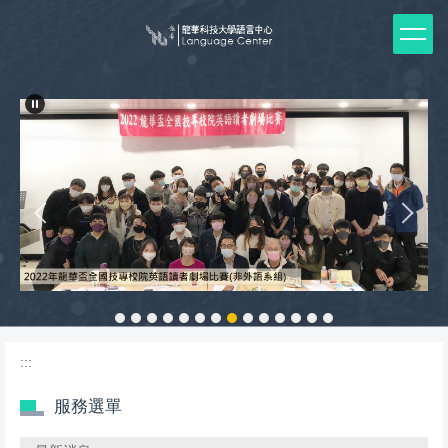
跳
到
主
要
內
容
區
:::
服務選單