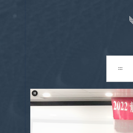
跳
到
主
要
內
容
區
:::