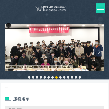
跳
到
主
要
內
容
區
:::
服務選單