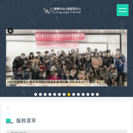
跳
到
主
要
內
容
區
:::
服務選單