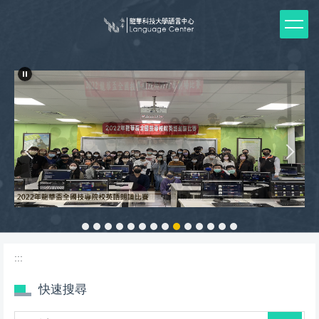
跳
到
主
要
內
容
區
:::
快速搜尋